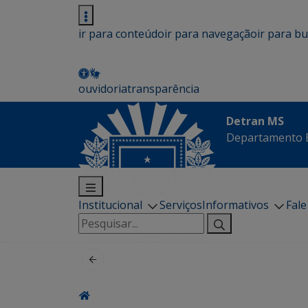
ir para conteúdo
ir para navegação
ir para b
ouvidoria
transparência
Detran MS
Departamento E
Institucional
Serviços
Informativos
Fal
Pesquisar
por: