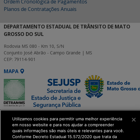
Ordem Cronológica de Pagamentos
Planos de Contratações Anuais
DEPARTAMENTO ESTADUAL DE TRÂNSITO DE MATO
GROSSO DO SUL
Rodovia MS 080 - Km 10, S/N
Conjunto José Abrão - Campo Grande | MS
CEP: 79114-901
MAPA
SETDIG | Secretaria-
Utilizamos cookies para permitir uma melhor experiência
Executiva de
em nosso website e para nos ajudar a compreender
Transformação Digital
quais informações são mais úteis e relevantes para você.
Conforme Decreto Estadual 15.572/2020 que trata da