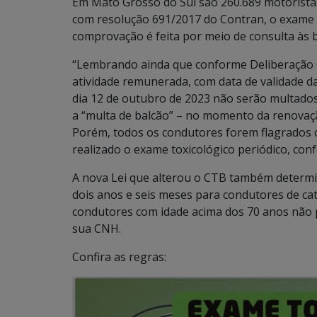
Em Mato Grosso do Sul são 260.689 motoristas
com resolução 691/2017 do Contran, o exame 
comprovação é feita por meio de consulta às 
“Lembrando ainda que conforme Deliberação
atividade remunerada, com data de validade da
dia 12 de outubro de 2023 não serão multados
a “multa de balcão” – no momento da renovaçã
Porém, todos os condutores forem flagrados c
realizado o exame toxicológico periódico, co
A nova Lei que alterou o CTB também determi
dois anos e seis meses para condutores de cate
condutores com idade acima dos 70 anos não 
sua CNH.
Confira as regras: