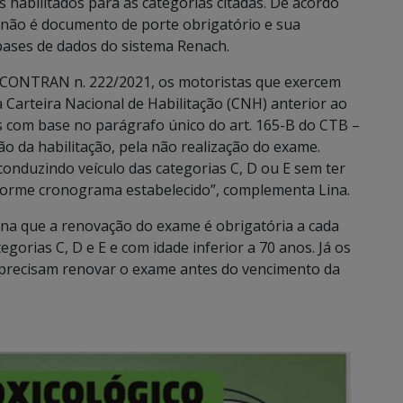
 habilitados para as categorias citadas. De acordo
não é documento de porte obrigatório e sua
bases de dados do sistema Renach.
 CONTRAN n. 222/2021, os motoristas que exercem
 Carteira Nacional de Habilitação (CNH) anterior ao
 com base no parágrafo único do art. 165-B do CTB –
o da habilitação, pela não realização do exame.
onduzindo veículo das categorias C, D ou E sem ter
nforme cronograma estabelecido”, complementa Lina.
na que a renovação do exame é obrigatória a cada
gorias C, D e E e com idade inferior a 70 anos. Já os
precisam renovar o exame antes do vencimento da