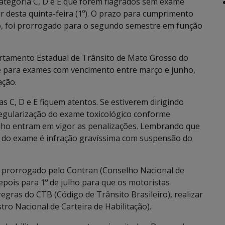
categoria C, D e E que forem flagrados sem exame
ir desta quinta-feira (1º). O prazo para cumprimento
io, foi prorrogado para o segundo semestre em função
artamento Estadual de Trânsito de Mato Grosso do
o é para exames com vencimento entre março e junho,
ação.
s C, D e E fiquem atentos. Se estiverem dirigindo
 regularização do exame toxicológico conforme
lho entram em vigor as penalizações. Lembrando que
ão do exame é infração gravíssima com suspensão do
oi prorrogado pelo Contran (Conselho Nacional de
epois para 1º de julho para que os motoristas
gras do CTB (Código de Trânsito Brasileiro), realizar
tro Nacional de Carteira de Habilitação).