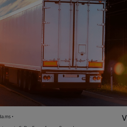
V
a.ms •