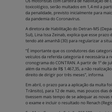
Os motoristas com carteira de habilitação de 
toxicológico, serão multados em 1,4 mil a part
da penalidade, previsto inicialmente para ma
da pandemia do Coronavírus.
A diretora de Habilitação do Detran-MS (Dep
Sul), Lina Issa Zeinab, explica que esse praz
tendo até amanhã (30) para regularizar a situ
“É importante que os condutores das categoria
veículos da referida categoria é necessária a
cronograma do CONTRAN. A partir de 1º de ju
além da multa de R$ 1.467,35, a não realizaç
direito de dirigir por três meses”, informa.
Em abril, o prazo para a aplicação da multa f
Trânsito), para 12 de maio, mas poucos dias d
tivessem mais tempo de se adequar as novas re
o exame e incluir o resultado no Renach (Regis