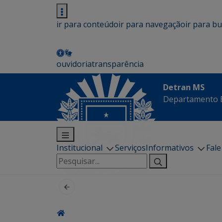
ir para conteúdo
ir para navegação
ir para b
ouvidoria
transparência
Detran MS
Departamento E
Institucional
Serviços
Informativos
Fal
Pesquisar
por: