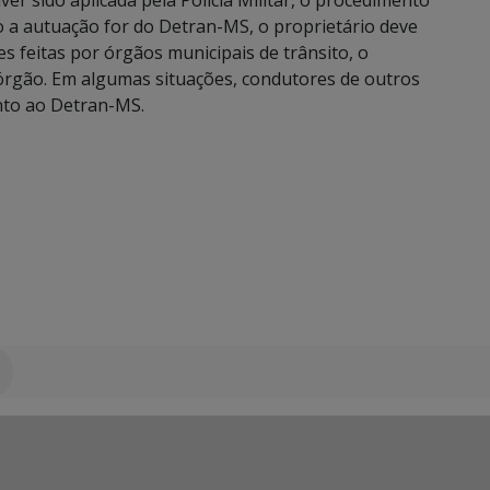
tiver sido aplicada pela Polícia Militar, o procedimento
o a autuação for do Detran-MS, o proprietário deve
s feitas por órgãos municipais de trânsito, o
órgão. Em algumas situações, condutores de outros
nto ao Detran-MS.