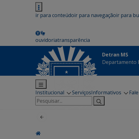
ir para conteúdo
ir para navegação
ir para b
ouvidoria
transparência
Detran MS
Departamento E
Institucional
Serviços
Informativos
Fal
Pesquisar
por: