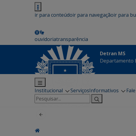
ir para conteúdo
ir para navegação
ir para b
ouvidoria
transparência
Detran MS
Departamento E
Institucional
Serviços
Informativos
Fal
Pesquisar
por: