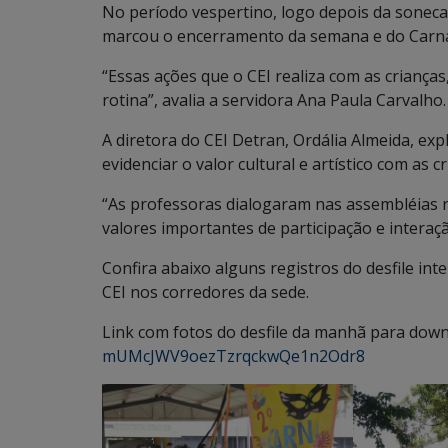
No período vespertino, logo depois da sonec
marcou o encerramento da semana e do Carna
“Essas ações que o CEI realiza com as criança
rotina”, avalia a servidora Ana Paula Carvalho
A diretora do CEI Detran, Ordália Almeida, ex
evidenciar o valor cultural e artístico com as cr
“As professoras dialogaram nas assembléias r
valores importantes de participação e intera
Confira abaixo alguns registros do desfile in
CEI nos corredores da sede.
Link com fotos do desfile da manhã para dow
mUMcJWV9oezTzrqckwQe1n2Odr8