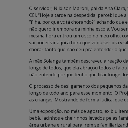
O servidor, Nildison Maroni, pai da Ana Clara,
CEI. “Hoje a tarde na despedida, percebi que 
“filha, por que vc tá chorando?” achando que 
não quero ir embora da minha escola. Vou sent
mesma hora entrou um cisco no meu olho, cocei
vai poder vir aqui a hora que vc quiser pra vi
chorar tanto que não deu pra entender o que d
A mãe Solange também descreveu a reação da fi
longe de todos, que ela abraçou todos e falou
não entendo porque tenho que ficar longe d
O processo de desligamento dos pequenos da 
longo de todo ano para esse momento. O Proj
as crianças. Mostrando de forma lúdica, que d
Uma exposição, no mês de agosto, exibiu iten
bebê, lacinhos e cheirinhos levados pelas famí
área urbana e rural para irem se familiarizan