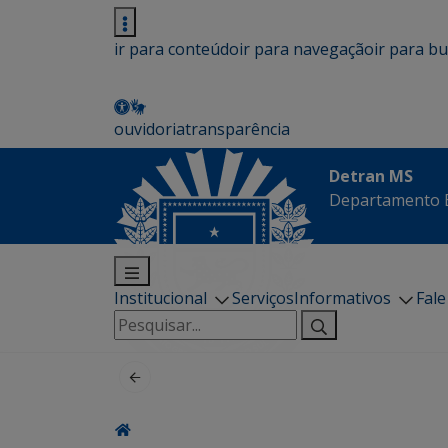
ir para conteúdo
ir para navegação
ir para b
ouvidoria
transparência
Detran MS
Departamento E
Institucional
Serviços
Informativos
Fal
Pesquisar
por: