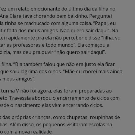
 fez um relato emocionante do último dia da filha no
a Ana Clara tava chorando bem baixinho. Perguntei
ela tinha se machucado com alguma coisa. “Papai, eu
ir falta dos meus amigos. Não quero sair daqui”. Na
 rapidamente pra ela não perceber e disse “filha, vc
sitar as professoras e todo mundo”. Ela começou a
izia, mas deu pra ouvir “não quero sair daqui”.
lha. “Bia também falou que não era justo ela ficar
 que saiu lágrima dos olhos. “Mãe eu chorei mais ainda
os meus amigos”.
turma V não foi agora, elas foram preparadas ao
eto Travessia abordou o encerramento de ciclos com
esde o nascimento elas vêm encerrando ciclos.
s das próprias crianças, como chupetas, roupinhas de
lias.
Além disso, os pequenos visitaram escolas na
do com a nova realidade.