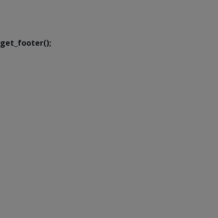
Executiva de
Transformação Digital
get_footer();