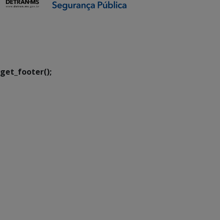
SETDIG | Secretaria-
Executiva de
Transformação Digital
get_footer();