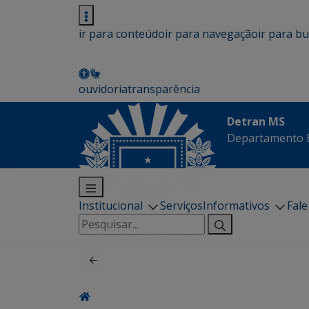
ir para conteúdo
ir para navegação
ir para b
ouvidoria
transparência
Detran MS
Departamento E
Institucional
Serviços
Informativos
Fal
Pesquisar
por: