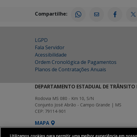
Compartilhe:
LGPD
Fala Servidor
Acessibilidade
Ordem Cronológica de Pagamentos
Planos de Contratações Anuais
DEPARTAMENTO ESTADUAL DE TRÂNSITO 
Rodovia MS 080 - Km 10, S/N
Conjunto José Abrão - Campo Grande | MS
CEP: 79114-901
MAPA
SETDIG | Secretaria-Executiva de Transf
Utilizamos cookies para permitir uma melhor experiência em noss