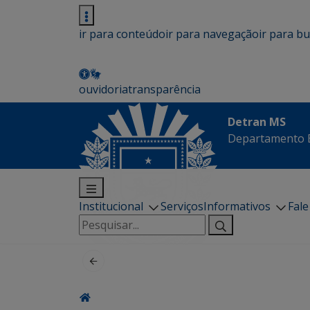
ir para conteúdo
ir para navegação
ir para b
ouvidoria
transparência
Detran MS
Departamento E
Institucional
Serviços
Informativos
Fal
Pesquisar
por: