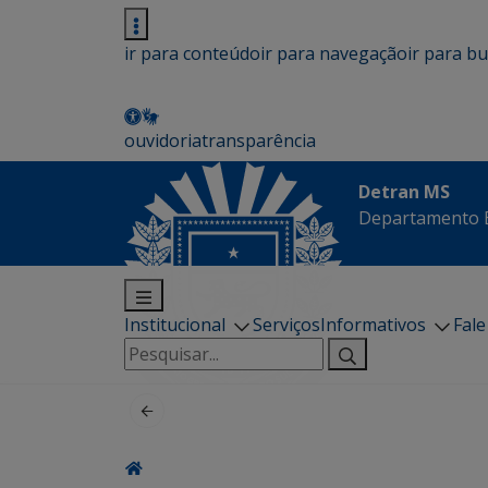
ir para conteúdo
ir para navegação
ir para b
ouvidoria
transparência
Detran MS
Departamento E
Institucional
Serviços
Informativos
Fal
Pesquisar
por: