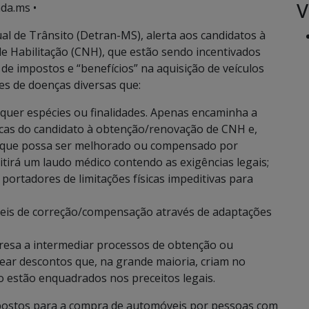
V
da.ms •
 de Trânsito (Detran-MS), alerta aos candidatos à
e Habilitação (CNH), que estão sendo incentivados
e impostos e “benefícios” na aquisição de veículos
s de doenças diversas que:
quer espécies ou finalidades. Apenas encaminha a
icas do candidato à obtenção/renovação de CNH e,
, que possa ser melhorado ou compensado por
mitirá um laudo médico contendo as exigências legais;
ortadores de limitações físicas impeditivas para
iveis de correção/compensação através de adaptações
sa a intermediar processos de obtenção ou
ear descontos que, na grande maioria, criam no
o estão enquadrados nos preceitos legais.
mpostos para a compra de automóveis por pessoas com