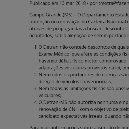
Publicado em
13 mar 2018
• por tmotta@fazen
Campo Grande (MS) – O Departamento Estadual
obtenção ou renovação da Carteira Nacional d
através de propagandas a buscar “descontos” d
adaptados, sob a alegação de serem portadore
O Detran não concede descontos de quais
Exame Médico, que afere as condições fís
havendo déficit físico motor comprovado
adaptações veiculares previstos na lei, e
Nem todos os portadores de doenças são p
direção de veículos convencionais;
Nem todas as limitações físicas são pass
veiculares;
O Detran-MS não autoriza nenhuma empre
renovação de CNH com o objetivo de pleit
candidato expectativas irreais, quando nã
Para mais informações sobre a isenção de i