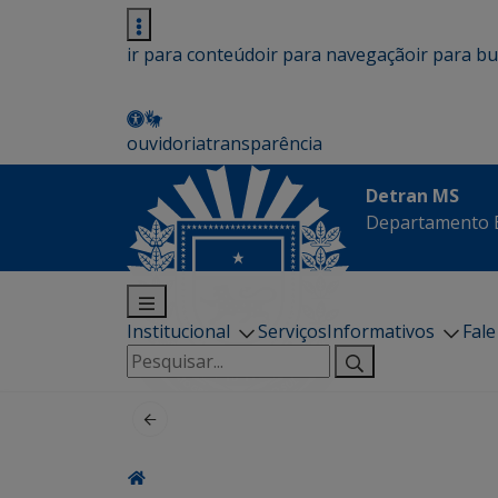
ir para conteúdo
ir para navegação
ir para b
ouvidoria
transparência
Detran MS
Departamento E
Institucional
Serviços
Informativos
Fal
Pesquisar
por: