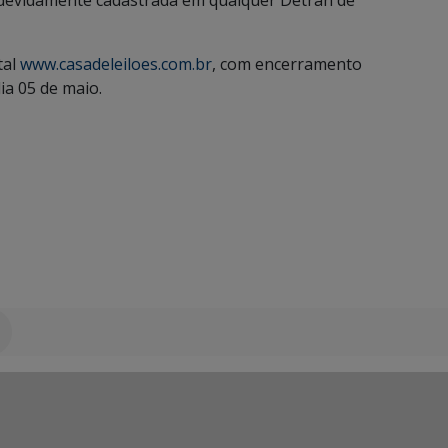
as devidamente cadastrada em qualquer Detran de
tal
www.casadeleiloes.com.br
, com encerramento
dia 05 de maio.