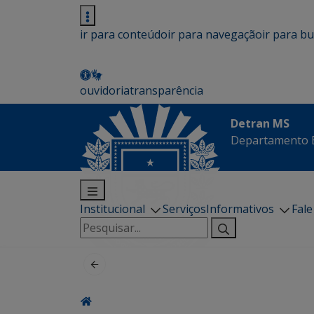
ir para conteúdo
ir para navegação
ir para b
ouvidoria
transparência
Detran MS
Departamento E
Institucional
Serviços
Informativos
Fal
Pesquisar
por: