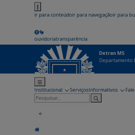
ir para conteúdo
ir para navegação
ir para b
ouvidoria
transparência
Detran MS
Departamento E
Institucional
Serviços
Informativos
Fal
Pesquisar
por: