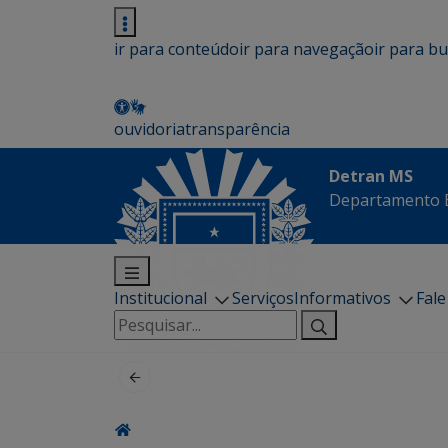
ir para conteúdo
ir para navegação
ir para b
ouvidoria
transparência
Detran MS
Departamento E
Institucional
Serviços
Informativos
Fal
Pesquisar
por: