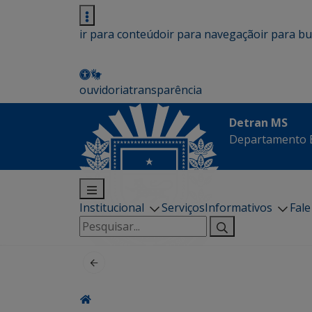
ir para conteúdo
ir para navegação
ir para b
ouvidoria
transparência
Detran MS
Departamento E
Institucional
Serviços
Informativos
Fal
Pesquisar
por: