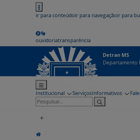
ir para conteúdo
ir para navegação
ir para b
ouvidoria
transparência
Detran MS
Departamento E
Institucional
Serviços
Informativos
Fal
Pesquisar
por: