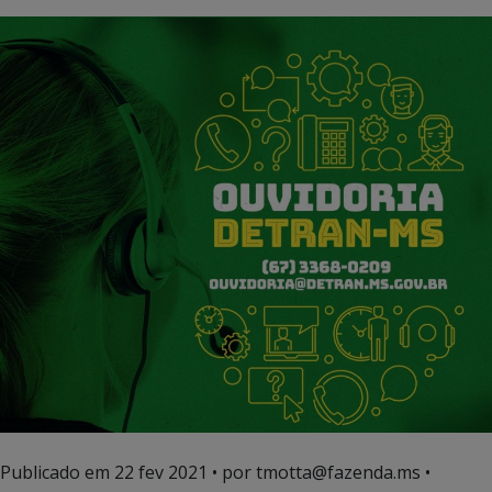
Publicado em
22 fev 2021
• por tmotta@fazenda.ms •