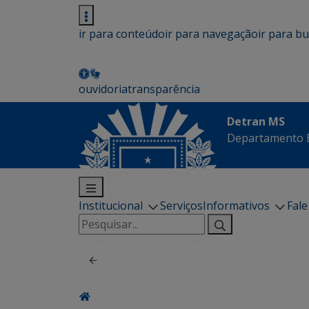
ir para conteúdo
ir para navegação
ir para b
ouvidoria
transparência
Detran MS
Departamento E
Institucional
Serviços
Informativos
Fal
Pesquisar
por: