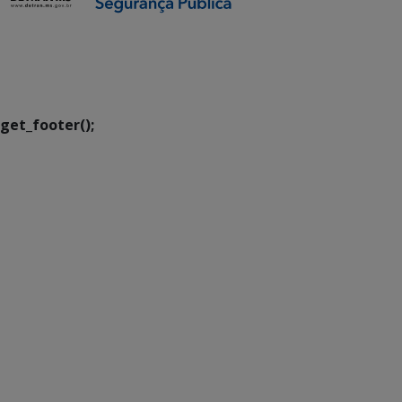
SETDIG | Secretaria-
Executiva de
Transformação Digital
get_footer();