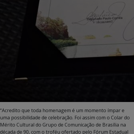
“Acredito que toda homenagem é um momento ímpar e
uma possibilidade de celebração. Foi assim com o Colar do
Mérito Cultural do Grupo de Comunicação de Brasília na
década de 90, com o troféu ofertado pelo Fórum Estadual