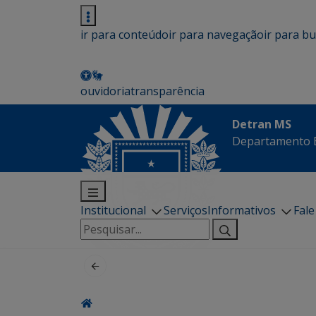
ir para conteúdo
ir para navegação
ir para b
ouvidoria
transparência
Detran MS
Departamento E
Institucional
Serviços
Informativos
Fal
Pesquisar
por: