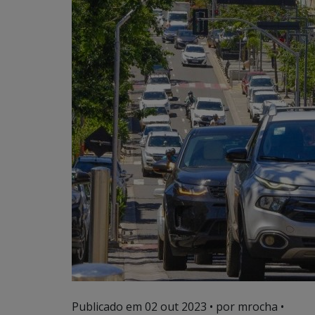
Publicado em
02 out 2023
• por mrocha •