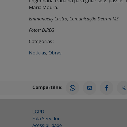
engenharia trabalha para guiar seus passos, or
Maria Moura.
Emmanuelly Castro, Comunicação Detran-MS
Fotos: DIREG
Categorias :
Notícias
,
Obras
Compartilhe:
LGPD
Fala Servidor
Acessibilidade