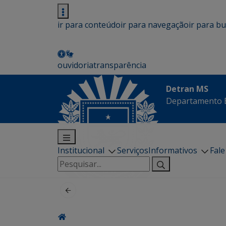
ir para conteúdo
ir para navegação
ir para b
ouvidoria
transparência
Detran MS
Departamento E
Institucional
Serviços
Informativos
Fal
Pesquisar
por: