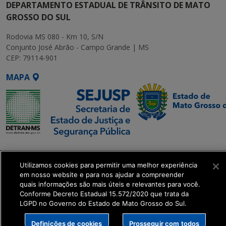
DEPARTAMENTO ESTADUAL DE TRÂNSITO DE MATO
GROSSO DO SUL
Rodovia MS 080 - Km 10, S/N
Conjunto José Abrão - Campo Grande | MS
CEP: 79114-901
MAPA
SETDIG | Secretaria-
Executiva de
Utilizamos cookies para permitir uma melhor experiência
Transformação Digital
em nosso website e para nos ajudar a compreender
quais informações são mais úteis e relevantes para você.
Conforme Decreto Estadual 15.572/2020 que trata da
get_footer();
LGPD no Governo do Estado de Mato Grosso do Sul.
Definições de cookies
Prosseguir com todos