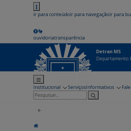
ir para conteúdo
ir para navegação
ir para b
ouvidoria
transparência
Detran MS
Departamento E
Institucional
Serviços
Informativos
Fal
Pesquisar
por: