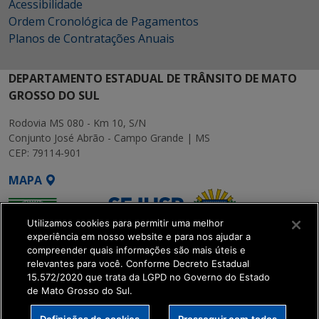
Acessibilidade
Ordem Cronológica de Pagamentos
Planos de Contratações Anuais
DEPARTAMENTO ESTADUAL DE TRÂNSITO DE MATO
GROSSO DO SUL
Rodovia MS 080 - Km 10, S/N
Conjunto José Abrão - Campo Grande | MS
CEP: 79114-901
MAPA
Utilizamos cookies para permitir uma melhor
experiência em nosso website e para nos ajudar a
compreender quais informações são mais úteis e
relevantes para você. Conforme Decreto Estadual
15.572/2020 que trata da LGPD no Governo do Estado
SETDIG | Secretaria-
de Mato Grosso do Sul.
Executiva de
Transformação Digital
Definições de cookies
Prosseguir com todos