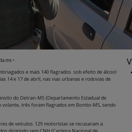
V
da.ms •
mbriagados e mais 140 flagrados sob efeito de álcool
s 14 e 17 de abril, nas vias urbanas e rodovias de
rânsito do Detran-MS (Departamento Estadual de
ao volante, três foram flagrados em Bonito-MS, sendo
es de veículos. 129 motoristas se recusaram a
ados dirigindo sem CNH (Carteira Nacional de