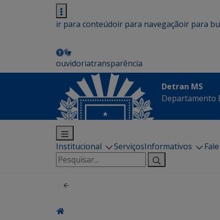
ir para conteúdo
ir para navegação
ir para b
ouvidoria
transparência
Detran MS
Departamento E
Institucional
Serviços
Informativos
Fal
Pesquisar
por: