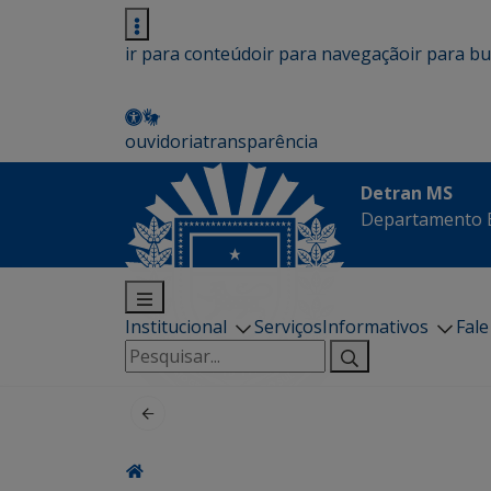
ir para conteúdo
ir para navegação
ir para b
ouvidoria
transparência
Detran MS
Departamento E
Institucional
Serviços
Informativos
Fal
Pesquisar
por: