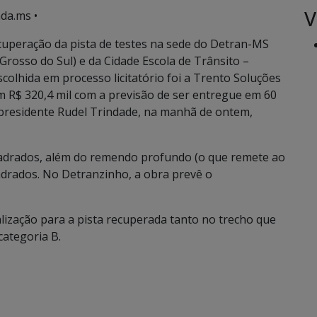
V
da.ms •
cuperação da pista de testes na sede do Detran-MS
rosso do Sul) e da Cidade Escola de Trânsito –
lhida em processo licitatório foi a Trento Soluções
m R$ 320,4 mil com a previsão de ser entregue em 60
r-presidente Rudel Trindade, na manhã de ontem,
uadrados, além do remendo profundo (o que remete ao
drados. No Detranzinho, a obra prevê o
lização para a pista recuperada tanto no trecho que
categoria B.