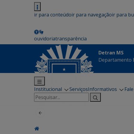
ir para conteúdo
ir para navegação
ir para b
ouvidoria
transparência
Detran MS
Departamento E
Institucional
Serviços
Informativos
Fal
Pesquisar
por: