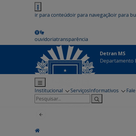
ir para conteúdo
ir para navegação
ir para b
ouvidoria
transparência
Detran MS
Departamento E
Institucional
Serviços
Informativos
Fal
Pesquisar
por: