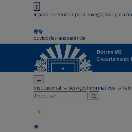
ir para conteúdo
ir para navegação
ir para b
ouvidoria
transparência
Detran MS
Departamento E
Institucional
Serviços
Informativos
Fal
Pesquisar
por: