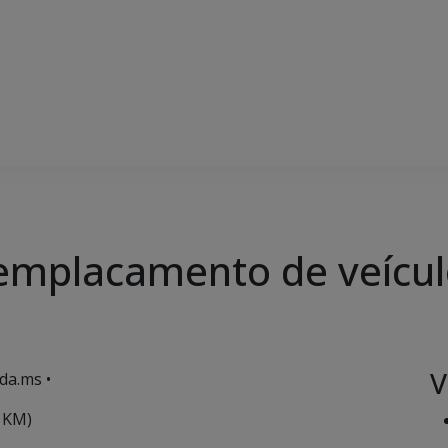
o emplacamento de veícu
V
da.ms •
o KM)