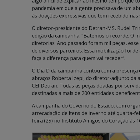
algo difícil de explicar ao mesmo tempo que
pandemia em que a gente precisava de um abra
às doações expressivas que tem recebido nas 
O diretor-presidente do Detran-MS, Rudel Tr
edição da campanha. “Batemos o recorde. O int
diretorias. Ano passado foram mil peças, ess
de diversos parceiros. Essa mobilização foi d
faça a diferença para quem vai receber”.
O Dia D da campanha contou com a presença de
abraços Roberta Izepi, do diretor-adjunto da 
CEI Detran. Todas as peças doadas por servid
destinadas a mais de 200 entidades benefice
A campanha do Governo do Estado, com organi
arrecadação de itens de inverno até quarta-fe
feira (25) no Instituto Amigos do Coração às 1