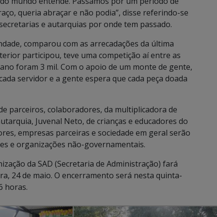
 todo mundo entende. Passamos por um período de
ço, queria abraçar e não podia”, disse referindo-se
secretarias e autarquias por onde tem passado.
indade, comparou com as arrecadações da última
erior participou, teve uma competição aí entre as
e ano foram 3 mil. Com o apoio de um monte de gente,
e cada servidor e a gente espera que cada peça doada
 parceiros, colaboradores, da multiplicadora de
autarquia, Juvenal Neto, de crianças e educadores do
ores, empresas parceiras e sociedade em geral serão
ntes e organizações não-governamentais.
zação da SAD (Secretaria de Administração) fará
ira, 24 de maio. O encerramento será nesta quinta-
6 horas.