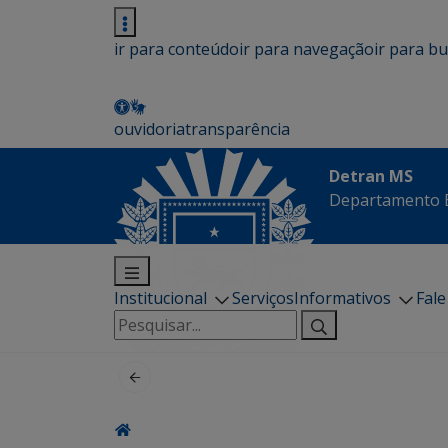
ir para conteúdo
ir para navegação
ir para b
ouvidoria
transparência
Detran MS
Departamento E
Institucional
Serviços
Informativos
Fal
Pesquisar
por: