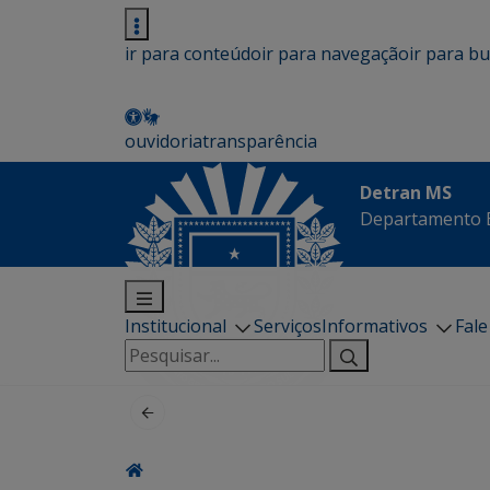
ir para conteúdo
ir para navegação
ir para b
ouvidoria
transparência
Detran MS
Departamento E
Institucional
Serviços
Informativos
Fal
Pesquisar
por: