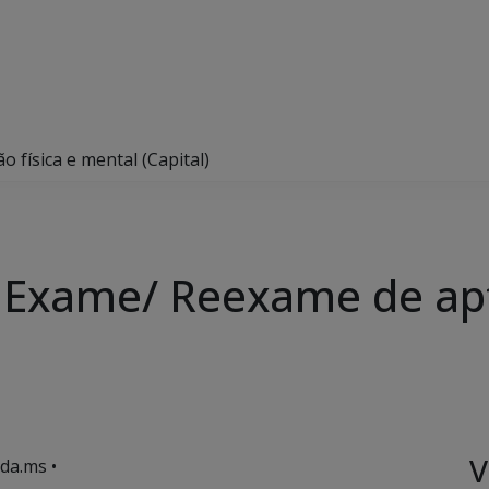
 física e mental (Capital)
 Exame/ Reexame de apti
V
da.ms •