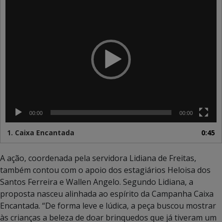
Tocador
de
vídeo
00:00
00:00
1.
Caixa Encantada
0:45
A ação, coordenada pela servidora Lidiana de Freitas,
também contou com o apoio dos estagiários Heloisa dos
Santos Ferreira e Wallen Angelo. Segundo Lidiana, a
proposta nasceu alinhada ao espírito da Campanha Caixa
Encantada. “De forma leve e lúdica, a peça buscou mostrar
às crianças a beleza de doar brinquedos que já tiveram um