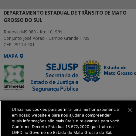
DEPARTAMENTO ESTADUAL DE TRÂNSITO DE MATO
GROSSO DO SUL
Rodovia MS 080 - Km 10, S/N
Conjunto José Abrão - Campo Grande | MS
CEP: 79114-901
MAPA
SETDIG | Secretaria-
Executiva de
Utilizamos cookies para permitir uma melhor experiência
Transformação Digital
em nosso website e para nos ajudar a compreender
quais informações são mais úteis e relevantes para você.
Conforme Decreto Estadual 15.572/2020 que trata da
get_footer();
LGPD no Governo do Estado de Mato Grosso do Sul.