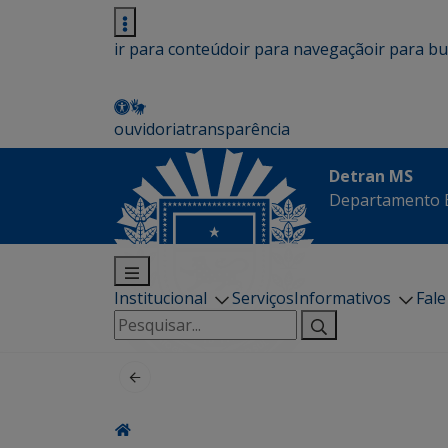
ir para conteúdo
ir para navegação
ir para b
ouvidoria
transparência
Detran MS
Departamento E
Institucional
Serviços
Informativos
Fal
Pesquisar
por: