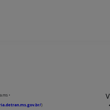
V
a.ms •
ria.detran.ms.gov.br/
)