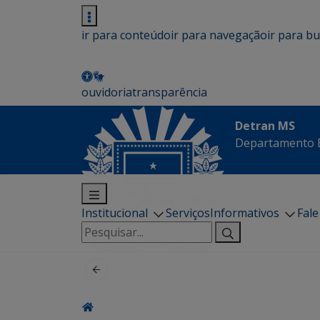
ir para conteúdo
ir para navegação
ir para b
ouvidoria
transparência
Detran MS
Departamento E
Institucional
Serviços
Informativos
Fal
Pesquisar
por: