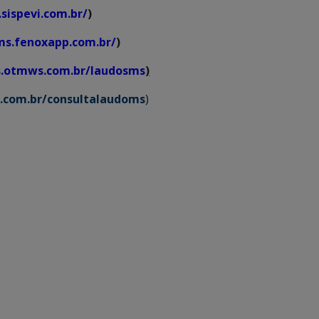
sispevi.com.br/
)
ms.fenoxapp.com.br/
)
os.otmws.com.br/laudosms
)
s.com.br/consultalaudoms
)