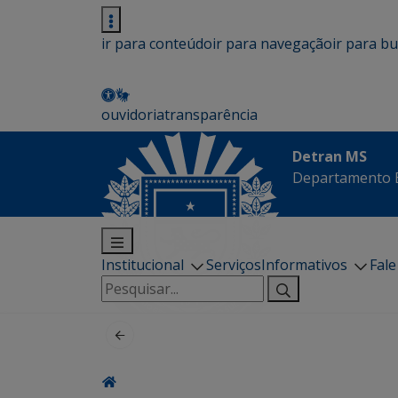
ir para conteúdo
ir para navegação
ir para b
ouvidoria
transparência
Detran MS
Departamento E
Institucional
Serviços
Informativos
Fal
Pesquisar
por: