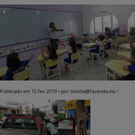
Publicado em
15 fev 2019
• por tmotta@fazenda.ms •