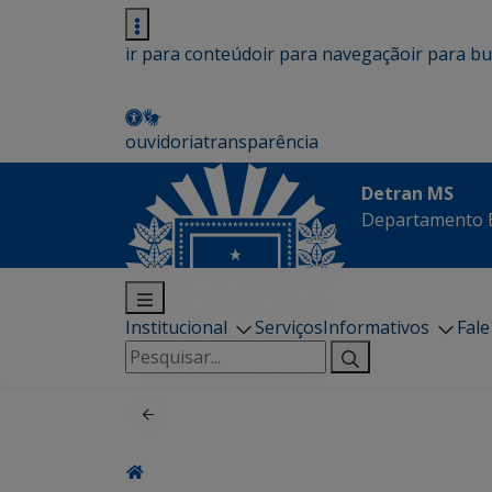
ir para conteúdo
ir para navegação
ir para b
ouvidoria
transparência
Detran MS
Departamento E
Institucional
Serviços
Informativos
Fal
Pesquisar
por: