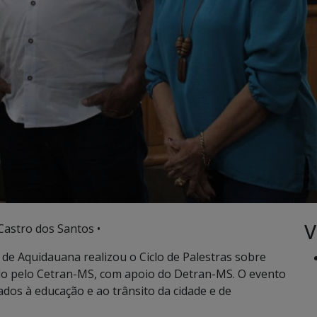
V
astro dos Santos •
de de Aquidauana realizou o Ciclo de Palestras sobre
do pelo Cetran-MS, com apoio do Detran-MS. O evento
ados à educação e ao trânsito da cidade e de