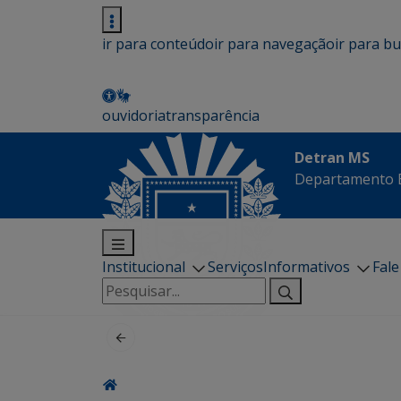
ir para conteúdo
ir para navegação
ir para b
ouvidoria
transparência
Detran MS
Departamento E
Institucional
Serviços
Informativos
Fal
Pesquisar
por: