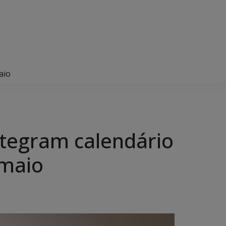
aio
ntegram calendário
 maio