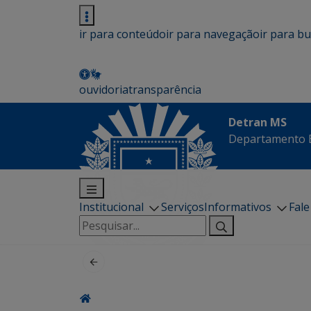
ir para conteúdo
ir para navegação
ir para b
ouvidoria
transparência
Detran MS
Departamento E
Institucional
Serviços
Informativos
Fal
Pesquisar
por: