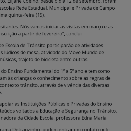
o, Elijane Coelho, desde o dia 12 de setembro, foram
 escolas Rede Estadual, Municipal e Privada de Campo
ma quinta-feira (15).
isitantes. Nós vamos iniciar as visitas em março e as
crição a partir de fevereiro”, conclui.
e Escola de Trânsito participarão de atividades
ogos lúdicos de mesa, atividade do Move Mundo de
úsicas, trajeto de bicicleta entre outras.
s do Ensino Fundamental do 1º a 5º ano e tem como
itam às crianças o conhecimento sobre as regras de
ontexto trânsito, através de vivência das diversas
.
oiar as Instituições Públicas e Privadas do Ensino
teúdos voltados a Educação e Segurança no Trânsito,
enadora da Cidade Escola, professora Edna Maria,
ograma Detranzinho, podem entrar em contato pelo