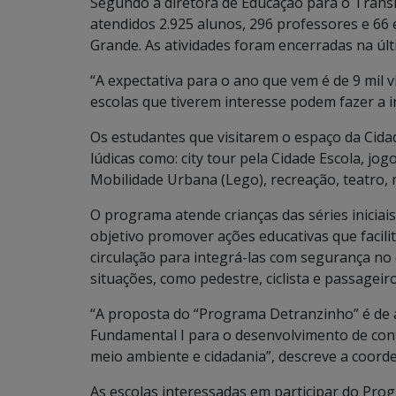
Segundo a diretora de Educação para o Trânsit
atendidos 2.925 alunos, 296 professores e 66
Grande. As atividades foram encerradas na últi
“A expectativa para o ano que vem é de 9 mil v
escolas que tiverem interesse podem fazer a ins
Os estudantes que visitarem o espaço da Cidad
lúdicas como: city tour pela Cidade Escola, j
Mobilidade Urbana (Lego), recreação, teatro, m
O programa atende crianças das séries iniciai
objetivo promover ações educativas que facil
circulação para integrá-las com segurança no c
situações, como pedestre, ciclista e passageiro
“A proposta do “Programa Detranzinho” é de ap
Fundamental I para o desenvolvimento de con
meio ambiente e cidadania”, descreve a coord
As escolas interessadas em participar do Pr