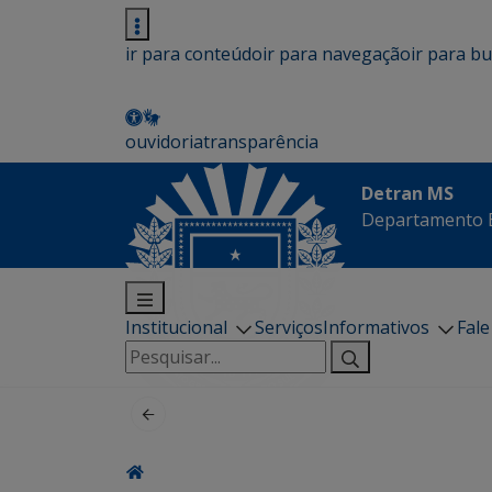
ir para conteúdo
ir para navegação
ir para b
ouvidoria
transparência
Detran MS
Departamento E
Institucional
Serviços
Informativos
Fal
Pesquisar
por: