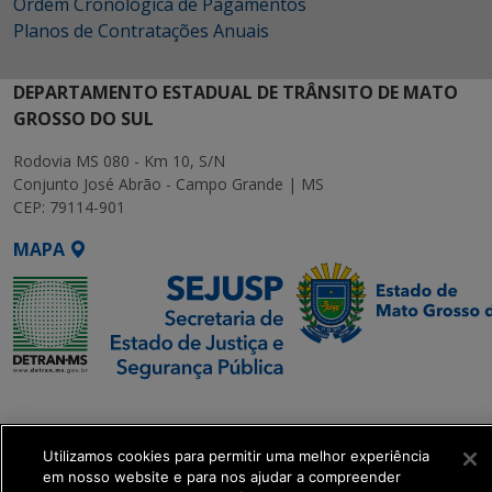
Ordem Cronológica de Pagamentos
Planos de Contratações Anuais
DEPARTAMENTO ESTADUAL DE TRÂNSITO DE MATO
GROSSO DO SUL
Rodovia MS 080 - Km 10, S/N
Conjunto José Abrão - Campo Grande | MS
CEP: 79114-901
MAPA
SETDIG | Secretaria-
Executiva de
Transformação Digital
Utilizamos cookies para permitir uma melhor experiência
em nosso website e para nos ajudar a compreender