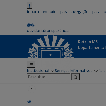
ir para conteúdo
ir para navegação
ir para b
ouvidoria
transparência
Detran MS
Departamento E
Institucional
Serviços
Informativos
Fal
Pesquisar
por: