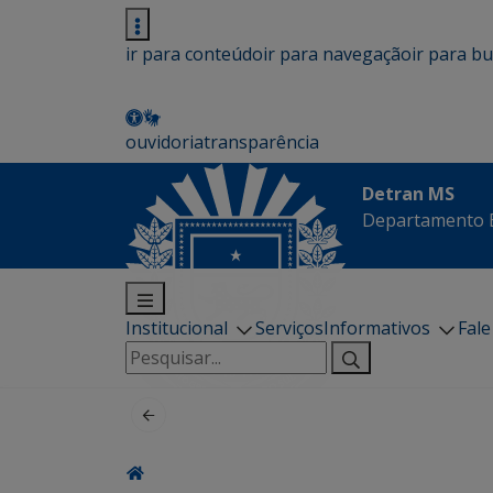
ir para conteúdo
ir para navegação
ir para b
ouvidoria
transparência
Detran MS
Departamento E
Institucional
Serviços
Informativos
Fal
Pesquisar
por: