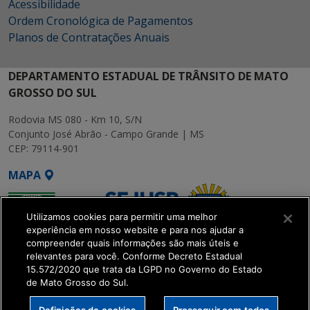
Acessibilidade
Ordem Cronológica de Pagamentos
Planos de Contratações Anuais
DEPARTAMENTO ESTADUAL DE TRÂNSITO DE MATO
GROSSO DO SUL
Rodovia MS 080 - Km 10, S/N
Conjunto José Abrão - Campo Grande | MS
CEP: 79114-901
MAPA
Utilizamos cookies para permitir uma melhor
experiência em nosso website e para nos ajudar a
compreender quais informações são mais úteis e
relevantes para você. Conforme Decreto Estadual
15.572/2020 que trata da LGPD no Governo do Estado
SETDIG | Secretaria-
de Mato Grosso do Sul.
Executiva de
Transformação Digital
Definições de cookies
Prosseguir com todos